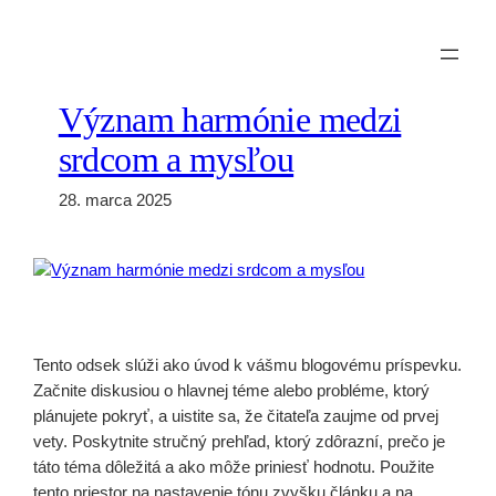
Prejsť
na
obsah
Význam harmónie medzi
srdcom a mysľou
28. marca 2025
Tento odsek slúži ako úvod k vášmu blogovému príspevku.
Začnite diskusiou o hlavnej téme alebo probléme, ktorý
plánujete pokryť, a uistite sa, že čitateľa zaujme od prvej
vety. Poskytnite stručný prehľad, ktorý zdôrazní, prečo je
táto téma dôležitá a ako môže priniesť hodnotu. Použite
tento priestor na nastavenie tónu zvyšku článku a na