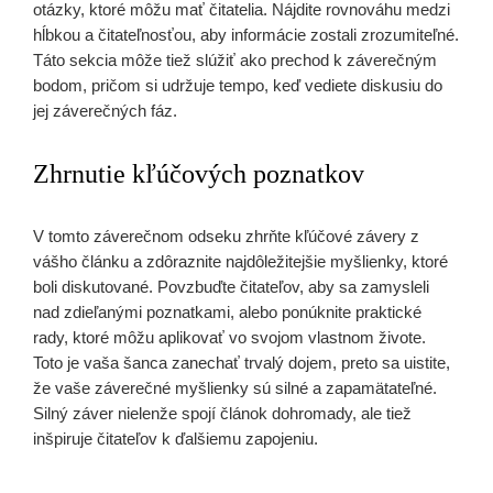
otázky, ktoré môžu mať čitatelia. Nájdite rovnováhu medzi
hĺbkou a čitateľnosťou, aby informácie zostali zrozumiteľné.
Táto sekcia môže tiež slúžiť ako prechod k záverečným
bodom, pričom si udržuje tempo, keď vediete diskusiu do
jej záverečných fáz.
Zhrnutie kľúčových poznatkov
V tomto záverečnom odseku zhrňte kľúčové závery z
vášho článku a zdôraznite najdôležitejšie myšlienky, ktoré
boli diskutované. Povzbuďte čitateľov, aby sa zamysleli
nad zdieľanými poznatkami, alebo ponúknite praktické
rady, ktoré môžu aplikovať vo svojom vlastnom živote.
Toto je vaša šanca zanechať trvalý dojem, preto sa uistite,
že vaše záverečné myšlienky sú silné a zapamätateľné.
Silný záver nielenže spojí článok dohromady, ale tiež
inšpiruje čitateľov k ďalšiemu zapojeniu.