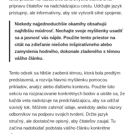
prípravu čitateľov na nadchádzajúcu cestu. Udržujte jazyk
prístupný, ale informatívny, aby ste vytvorili silné spojenie.
Niekedy najjednoduchšie okamihy obsahujú
najhlbšiu múdrosť. Nechajte svoje myšlienky usadiť
sa a jasnosť vás nájde. Použite tento priestor na
citát na zdieľanie niečoho inšpiratívneho alebo
zamyslenia hodného, dokonale zladeného s témou
vášho článku.
Tento odsek sa hlbšie zaoberá témou, ktorá bola predtým
predstavená, a rozvíja hlavnú myšlienku pomocou
príkladov, analýz alebo ďalšieho kontextu. Použite túto
sekciu na rozpracovanie konkrétnych bodov a uistite sa, že
každá veta nadväzuje na predchádzajúcu, aby sa udržal
súvislý tok. Môžete zahrnúť údaje, anekdoty alebo názory
odborníkov na podporu svojich tvrdení. Držte jazyk
stručný, ale dostatočne opisný, aby čitateľov zaujal. Tu
začína nadobúdať podstata vášho článku konkrétne