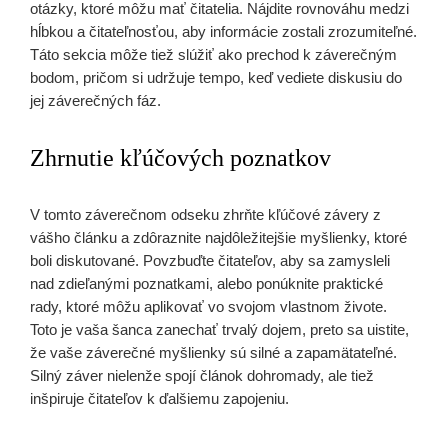
otázky, ktoré môžu mať čitatelia. Nájdite rovnováhu medzi
hĺbkou a čitateľnosťou, aby informácie zostali zrozumiteľné.
Táto sekcia môže tiež slúžiť ako prechod k záverečným
bodom, pričom si udržuje tempo, keď vediete diskusiu do
jej záverečných fáz.
Zhrnutie kľúčových poznatkov
V tomto záverečnom odseku zhrňte kľúčové závery z
vášho článku a zdôraznite najdôležitejšie myšlienky, ktoré
boli diskutované. Povzbuďte čitateľov, aby sa zamysleli
nad zdieľanými poznatkami, alebo ponúknite praktické
rady, ktoré môžu aplikovať vo svojom vlastnom živote.
Toto je vaša šanca zanechať trvalý dojem, preto sa uistite,
že vaše záverečné myšlienky sú silné a zapamätateľné.
Silný záver nielenže spojí článok dohromady, ale tiež
inšpiruje čitateľov k ďalšiemu zapojeniu.