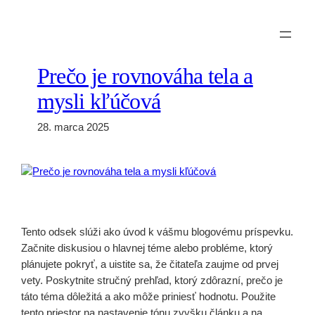
Prejsť
na
obsah
Prečo je rovnováha tela a
mysli kľúčová
28. marca 2025
Tento odsek slúži ako úvod k vášmu blogovému príspevku.
Začnite diskusiou o hlavnej téme alebo probléme, ktorý
plánujete pokryť, a uistite sa, že čitateľa zaujme od prvej
vety. Poskytnite stručný prehľad, ktorý zdôrazní, prečo je
táto téma dôležitá a ako môže priniesť hodnotu. Použite
tento priestor na nastavenie tónu zvyšku článku a na