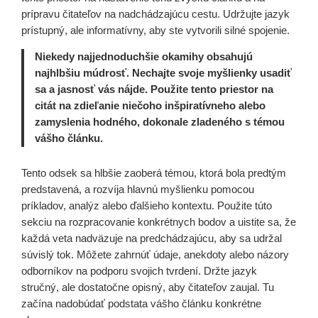
prípravu čitateľov na nadchádzajúcu cestu. Udržujte jazyk
prístupný, ale informatívny, aby ste vytvorili silné spojenie.
Niekedy najjednoduchšie okamihy obsahujú
najhlbšiu múdrosť. Nechajte svoje myšlienky usadiť
sa a jasnosť vás nájde. Použite tento priestor na
citát na zdieľanie niečoho inšpiratívneho alebo
zamyslenia hodného, dokonale zladeného s témou
vášho článku.
Tento odsek sa hlbšie zaoberá témou, ktorá bola predtým
predstavená, a rozvíja hlavnú myšlienku pomocou
príkladov, analýz alebo ďalšieho kontextu. Použite túto
sekciu na rozpracovanie konkrétnych bodov a uistite sa, že
každá veta nadväzuje na predchádzajúcu, aby sa udržal
súvislý tok. Môžete zahrnúť údaje, anekdoty alebo názory
odborníkov na podporu svojich tvrdení. Držte jazyk
stručný, ale dostatočne opisný, aby čitateľov zaujal. Tu
začína nadobúdať podstata vášho článku konkrétne