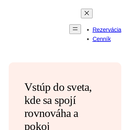
Prejsť
na
obsah
Rezervácia
Cenník
Vstúp do sveta,
kde sa spojí
rovnováha a
pokoj