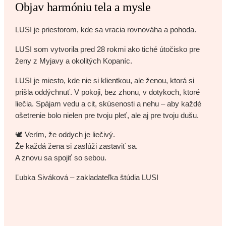
Objav harmóniu tela a mysle
LUSI je priestorom, kde sa vracia rovnováha a pohoda.
LUSI som vytvorila pred 28 rokmi ako tiché útočisko pre
ženy z Myjavy a okolitých Kopaníc.
LUSI je miesto, kde nie si klientkou, ale ženou, ktorá si
prišla oddýchnuť. V pokoji, bez zhonu, v dotykoch, ktoré
liečia. Spájam vedu a cit, skúsenosti a nehu – aby každé
ošetrenie bolo nielen pre tvoju pleť, ale aj pre tvoju dušu.
🕊️ Verím, že oddych je liečivý.
Že každá žena si zaslúži zastaviť sa.
A znovu sa spojiť so sebou.
Ľubka Siváková – zakladateľka štúdia LUSI