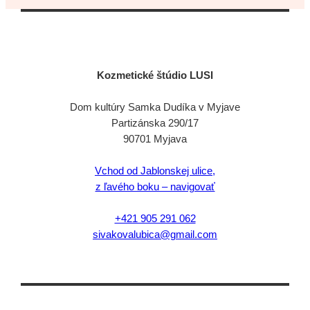
Kozmetické štúdio LUSI
Dom kultúry Samka Dudíka v Myjave
Partizánska 290/17
90701 Myjava
Vchod od Jablonskej ulice,
z ľavého boku – navigovať
+421 905 291 062
sivakovalubica@gmail.com